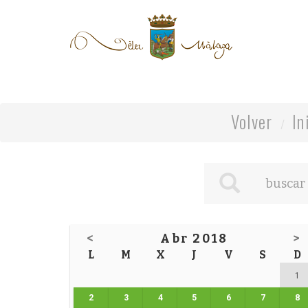
Volver
In
<
Abr 2018
>
L
M
X
J
V
S
D
1
2
3
4
5
6
7
8