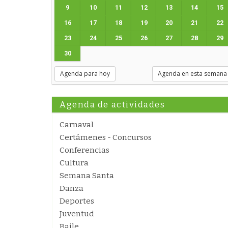
9
10
11
12
13
14
15
16
17
18
19
20
21
22
23
24
25
26
27
28
29
30
Agenda para hoy
Agenda en esta semana
Agenda de actividades
Carnaval
Certámenes - Concursos
Conferencias
Cultura
Semana Santa
Danza
Deportes
Juventud
Baile